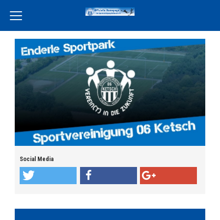
Home
Verein
Leckereien Liebe
Freiwilligendienst
Unsere Partner
Aktivität
Jugend
Social Media
Training
Events
Terminkalender