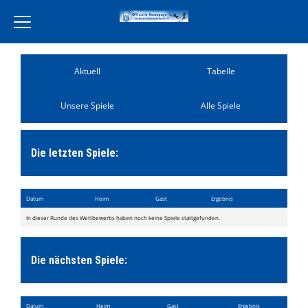
Home
Aktuell
Tabelle
Verein
Unsere Spiele
Alle Spiele
Leckereien Liebe
Freiwilligendienst
Die letzten Spiele:
Unsere Partner
Aktivität
Datum
Heim
Gast
Ergebnis
Jugend
In dieser Runde des Wettbewerbs haben noch keine Spiele stattgefunden.
Training
Die nächsten Spiele:
Events
Terminkalender
Datum
Heim
Gast
Ergebnis