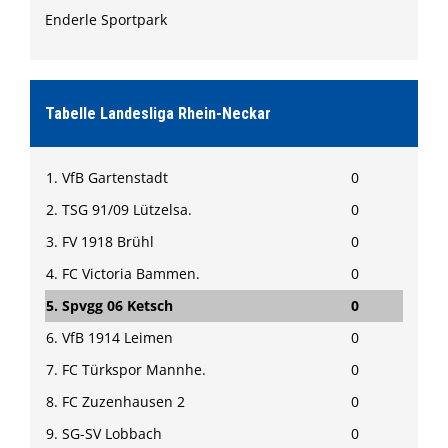
Enderle Sportpark
Tabelle Landesliga Rhein-Neckar
1. VfB Gartenstadt
0
2. TSG 91/09 Lützelsa.
0
3. FV 1918 Brühl
0
4. FC Victoria Bammen.
0
5. Spvgg 06 Ketsch
0
6. VfB 1914 Leimen
0
7. FC Türkspor Mannhe.
0
8. FC Zuzenhausen 2
0
9. SG-SV Lobbach
0