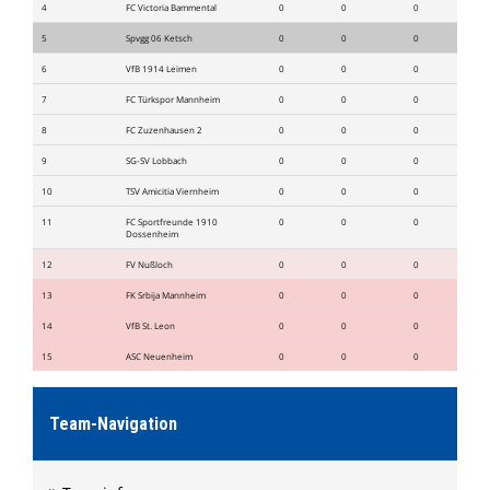
4
FC Victoria Bammental
0
0
0
5
Spvgg 06 Ketsch
0
0
0
6
VfB 1914 Leimen
0
0
0
7
FC Türkspor Mannheim
0
0
0
8
FC Zuzenhausen 2
0
0
0
9
SG-SV Lobbach
0
0
0
10
TSV Amicitia Viernheim
0
0
0
11
FC Sportfreunde 1910
0
0
0
Dossenheim
12
FV Nußloch
0
0
0
13
FK Srbija Mannheim
0
0
0
14
VfB St. Leon
0
0
0
15
ASC Neuenheim
0
0
0
Team-Navigation