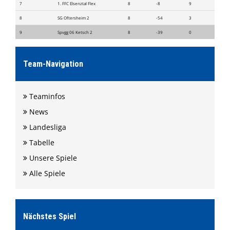
7
1. FFC Elsenztal Flex
8
-8
9
8
SG Oftersheim 2
8
-54
3
9
Spvgg 06 Ketsch 2
8
-39
0
Team-Navigation
Teaminfos
News
Landesliga
Tabelle
Unsere Spiele
Alle Spiele
Nächstes Spiel