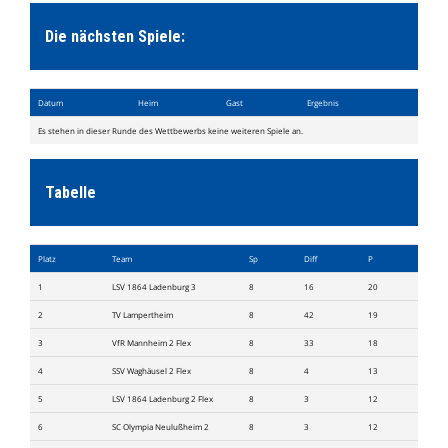
Formulare
Die nächsten Spiele:
Shop
Ketscher Entenrennen
Datum
Heim
Gast
Ergebnis
Kontaktformular
Es stehen in dieser Runde des Wettbewerbs keine weiteren Spiele an.
Tabelle
Platz
Team
Sp
Diff
P
1
LSV 1864 Ladenburg 3
8
16
20
2
TV Lampertheim
8
42
19
3
VfR Mannheim 2 Flex
8
33
18
4
SSV Waghäusel 2 Flex
8
4
13
5
LSV 1864 Ladenburg 2 Flex
8
3
12
6
SC Olympia Neulußheim 2
8
3
12