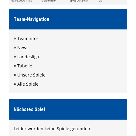
09.05.2026 11:00
FC Odenheim
Spvgg 06 Ketsch
0:3
Formulare
Shop
Team-Navigation
Ketscher Entenrennen
Kontaktformular
Teaminfos
News
Landesliga
Tabelle
Unsere Spiele
Alle Spiele
Nächstes Spiel
Leider wurden keine Spiele gefunden.