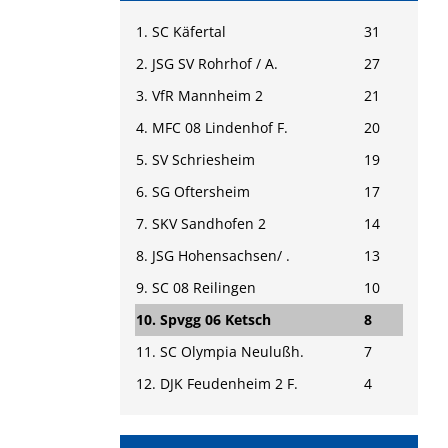
1. SC Käfertal
31
2. JSG SV Rohrhof / A.
27
3. VfR Mannheim 2
21
4. MFC 08 Lindenhof F.
20
5. SV Schriesheim
19
6. SG Oftersheim
17
7. SKV Sandhofen 2
14
8. JSG Hohensachsen/ .
13
9. SC 08 Reilingen
10
10. Spvgg 06 Ketsch
8
11. SC Olympia Neulußh.
7
12. DJK Feudenheim 2 F.
4