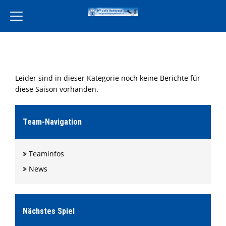
Home
Verein
Leider sind in dieser Kategorie noch keine Berichte für
Leckereien Liebe
diese Saison vorhanden.
Freiwilligendienst
Unsere Partner
Team-Navigation
Aktivität
Teaminfos
Jugend
News
Training
Events
Terminkalender
Nächstes Spiel