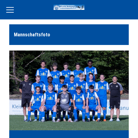
Home
Mannschaftsfoto
Verein
Leckereien Liebe
Freiwilligendienst
Unsere Partner
Aktivität
Jugend
Training
Events
Terminkalender