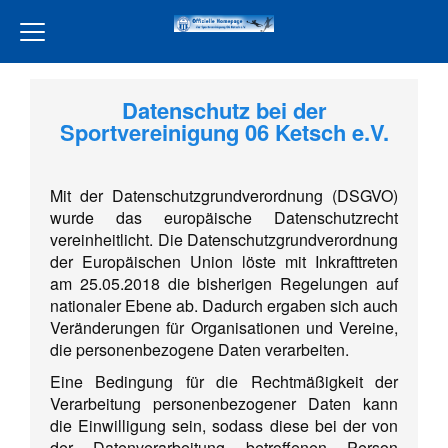
Home
Datenschutz bei der
Verein
Sportvereinigung 06 Ketsch e.V.
Leckereien Liebe
Mit der Datenschutzgrundverordnung (DSGVO)
Freiwilligendienst
wurde das europäische Datenschutzrecht
Unsere Partner
vereinheitlicht. Die Datenschutzgrundverordnung
der Europäischen Union löste mit Inkrafttreten
Aktivität
am 25.05.2018 die bisherigen Regelungen auf
nationaler Ebene ab. Dadurch ergaben sich auch
Jugend
Veränderungen für Organisationen und Vereine,
Training
die personenbezogene Daten verarbeiten.
Eine Bedingung für die Rechtmäßigkeit der
Events
Verarbeitung personenbezogener Daten kann
Terminkalender
die Einwilligung sein, sodass diese bei der von
der Datenverarbeitung betroffenen Person