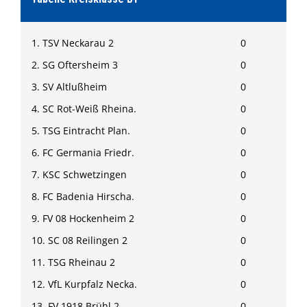
1. TSV Neckarau 2
0
2. SG Oftersheim 3
0
3. SV Altlußheim
0
4. SC Rot-Weiß Rheina.
0
5. TSG Eintracht Plan.
0
6. FC Germania Friedr.
0
7. KSC Schwetzingen
0
8. FC Badenia Hirscha.
0
9. FV 08 Hockenheim 2
0
10. SC 08 Reilingen 2
0
11. TSG Rheinau 2
0
12. VfL Kurpfalz Necka.
0
13. FV 1918 Brühl 2
0