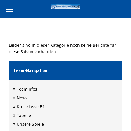
Home
Verein
Leider sind in dieser Kategorie noch keine Berichte für
Leckereien Liebe
diese Saison vorhanden.
Freiwilligendienst
Unsere Partner
Team-Navigation
Aktivität
Teaminfos
Jugend
News
Training
Kreisklasse B1
Events
Tabelle
Terminkalender
Unsere Spiele