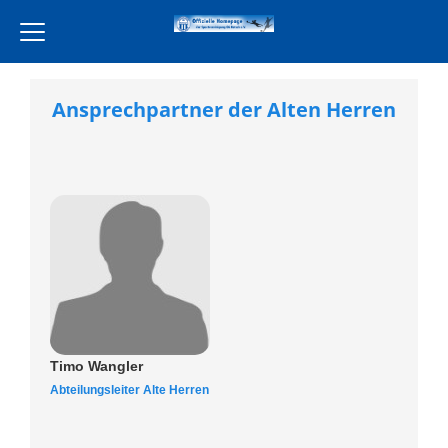
Home
Ansprechpartner der Alten Herren
Verein
Leckereien Liebe
Freiwilligendienst
Unsere Partner
Aktivität
Jugend
Training
Timo Wangler
Events
Abteilungsleiter Alte Herren
Terminkalender