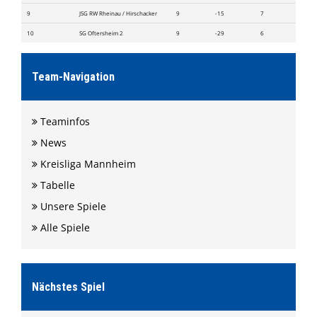
Formulare
9
JSG RW Rheinau / Hirschacker
9
-15
7
Shop
10
SG Oftersheim 2
9
-29
6
Ketscher Entenrennen
Team-Navigation
Kontaktformular
Teaminfos
News
Kreisliga Mannheim
Tabelle
Unsere Spiele
Alle Spiele
Nächstes Spiel