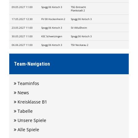
09.05.2027 11:00
Spvgg 06 Ketsch 3
TSG Eintracht
Plankstadt 2
17.05.2027 12:30
FV 08 Hockenheim 2
Spvgg 06 Ketsch 3
23.05.2027 11:00
Spvgg 06 Ketsch 3
SV Altlußheim
30.05.2027 11:00
KSC Schwetzingen
Spvgg 06 Ketsch 3
06.06.2027 11:00
Spvgg 06 Ketsch 3
TSV Neckarau 2
Team-Navigation
Teaminfos
News
Kreisklasse B1
Tabelle
Unsere Spiele
Alle Spiele