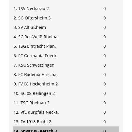
1. TSV Neckarau 2
0
2. SG Oftersheim 3
0
3. SV Altlußheim
0
4. SC Rot-Weiß Rheina.
0
5. TSG Eintracht Plan.
0
6. FC Germania Friedr.
0
7. KSC Schwetzingen
0
8. FC Badenia Hirscha.
0
9. FV 08 Hockenheim 2
0
10. SC 08 Reilingen 2
0
11. TSG Rheinau 2
0
12. VfL Kurpfalz Necka.
0
13. FV 1918 Brühl 2
0
14. Spvgg 06 Ketsch 3
0