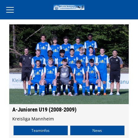
Home
Verein
Leckereien Liebe
Freiwilligendienst
Unsere Partner
Aktivität
Jugend
Training
A-Junioren U19 (2008-2009)
Events
Kreisliga Mannheim
Terminkalender
Teaminfos
News