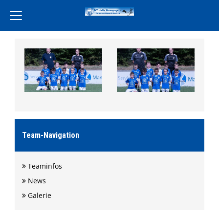
Home
Verein
Leckereien Liebe
Freiwilligendienst
Unsere Partner
Aktivität
Team-Navigation
Jugend
Teaminfos
Training
News
Events
Galerie
Terminkalender