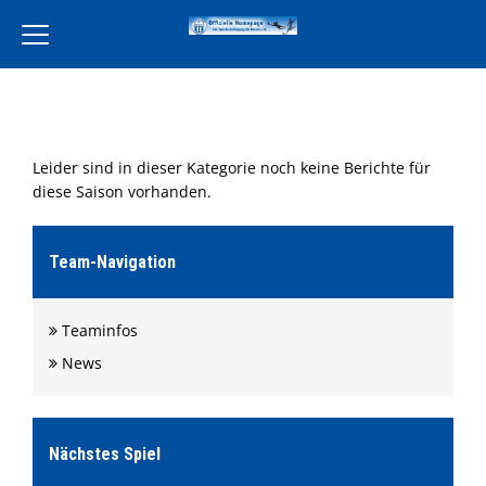
Home
Verein
Leider sind in dieser Kategorie noch keine Berichte für
Leckereien Liebe
diese Saison vorhanden.
Freiwilligendienst
Unsere Partner
Team-Navigation
Aktivität
Teaminfos
Jugend
News
Training
Events
Terminkalender
Nächstes Spiel